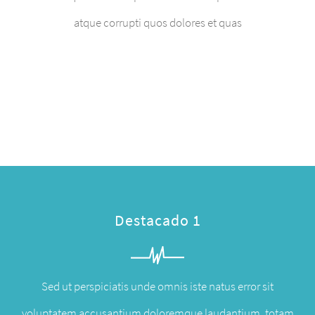
atque corrupti quos dolores et quas
Destacado 1
Sed ut perspiciatis unde omnis iste natus error sit
voluptatem accusantium doloremque laudantium, totam